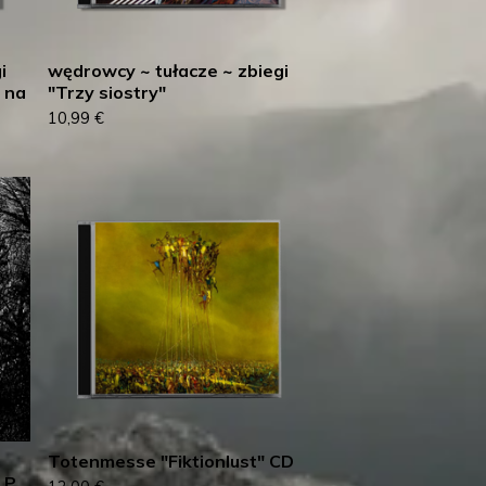
i
wędrowcy ~ tułacze ~ zbiegi
 na
"Trzy siostry"
10,99
€
Totenmesse "Fiktionlust" CD
LP