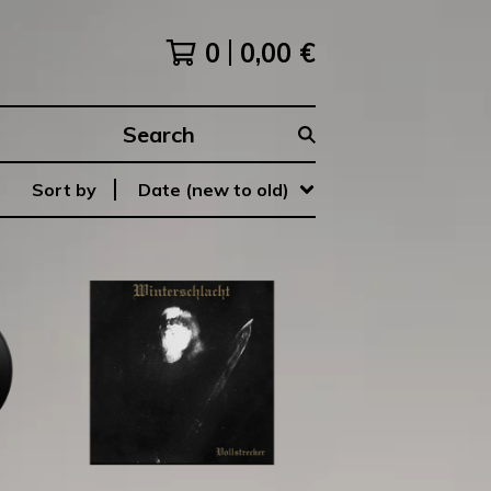
0
0,00
€
Search
products
Sort by
Date (new to old)