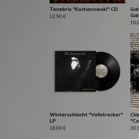
Tenebris "Kochanowski" CD
Gal
Gal
12,50
€
10,
Winterschlacht ‎"Vollstrecker"
Cla
LP
"Co
18,00
€
20,