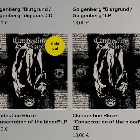
genberg "Blutgrund /
Galgenberg "Blutgrund /
genberg" digipack CD
Galgenberg" LP
00
€
18,00
€
Sold
out
ndestine Blaze
Clandestine Blaze
nsecration of the blood" LP
"Consecration of the blood
CD
00
€
13,00
€