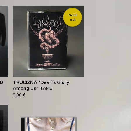
Sold
out
ED
TRUCIZNA “Devil`s Glory
Among Us” TAPE
9,00
€