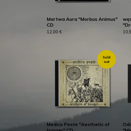
Martwa Aura "Morbus Animus"
węd
CD
"Dr
12,00
€
10,
Sold
out
Medico Peste "Aesthetic of
Odi
hunger" CD
"Mi