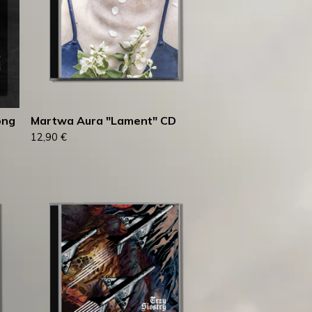
ong
Martwa Aura "Lament" CD
12,90
€