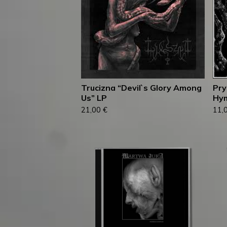
Trucizna “Devil`s Glory Among
Pry
Us” LP
Hym
21,00
€
11,