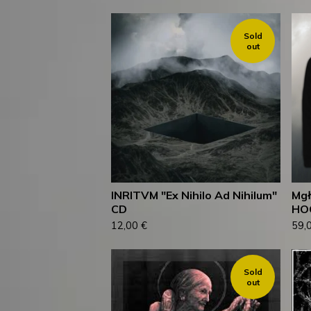
Sold
out
INRITVM "Ex Nihilo Ad Nihilum"
Mgł
CD
HO
12,00
€
59,
Sold
out