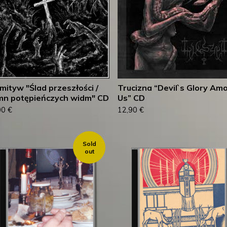
mityw "Ślad przeszłości /
Trucizna “Devil`s Glory Am
n potępieńczych widm" CD
Us” CD
00
€
12,90
€
Sold
out