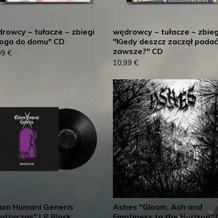
rowcy ~ tułacze ~ zbiegi
wędrowcy ~ tułacze ~ zbieg
oga do domu" CD
"Kiedy deszcz zaczął padać
zawsze?" CD
99
€
10,99
€
um Humani Generis
Ashes "Gloom, Ash and
ędzyczas" LP Black
Emptiness to the Horizon" 