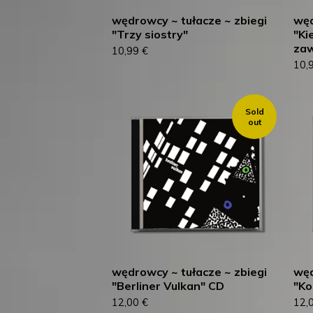
wędrowcy ~ tułacze ~ zbiegi
węd
"Trzy siostry"
"Ki
za
10,99
€
10,
Sold
out
wędrowcy ~ tułacze ~ zbiegi
węd
"Berliner Vulkan" CD
"Ko
12,00
€
12,