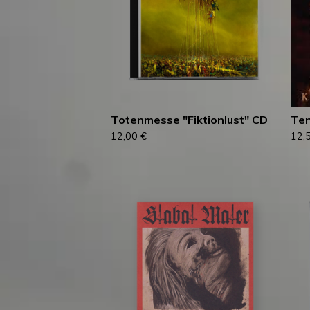
Totenmesse "Fiktionlust" CD
Ten
12,00
€
12,