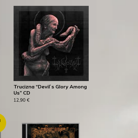
Trucizna “Devil`s Glory Among
Us” CD
12,90
€
d