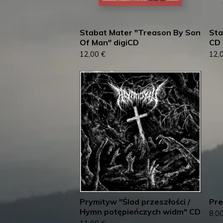
Stabat Mater "Treason By Son
Sta
Of Man" digiCD
CD
12,00
€
12,
Prymityw "Ślad przeszłości /
Pre
Hymn potępieńczych widm" CD
8,0