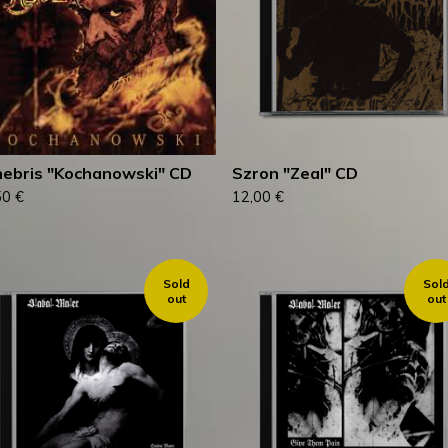
ebris "Kochanowski" CD
Szron "Zeal" CD
50
€
12,00
€
Sold
Sol
out
out