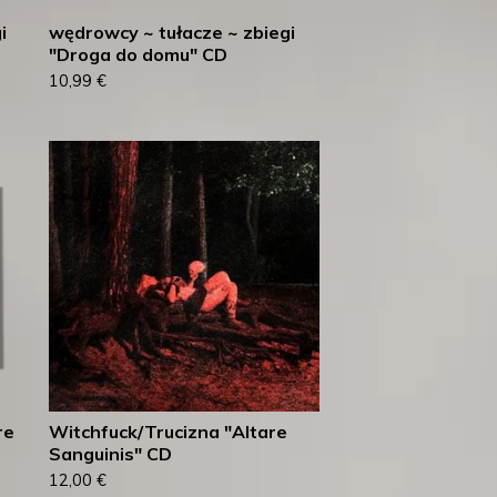
i
wędrowcy ~ tułacze ~ zbiegi
"Droga do domu" CD
10,99
€
re
Witchfuck/Trucizna "Altare
Sanguinis" CD
12,00
€