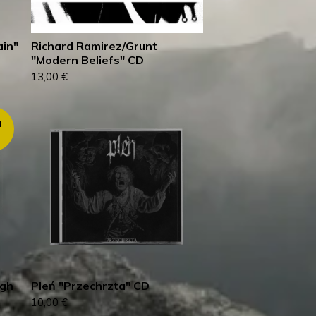
ain"
Richard Ramirez/Grunt
"Modern Beliefs" CD
13,00
€
d
ugh
Pleń "Przechrzta" CD
10,00
€