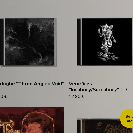
loghe "Three Angled Void"
Venefices
"Incubacy/Succubacy" CD
00
€
12,90
€
Sol
out