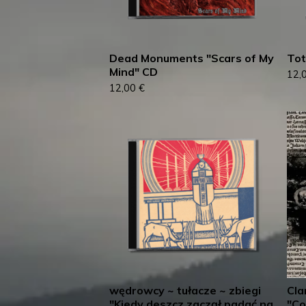
Dead Monuments "Scars of My
Tot
Mind" CD
12,
12,00
€
wędrowcy ~ tułacze ~ zbiegi
Cla
"Kiedy deszcz zaczął padać na
"Co