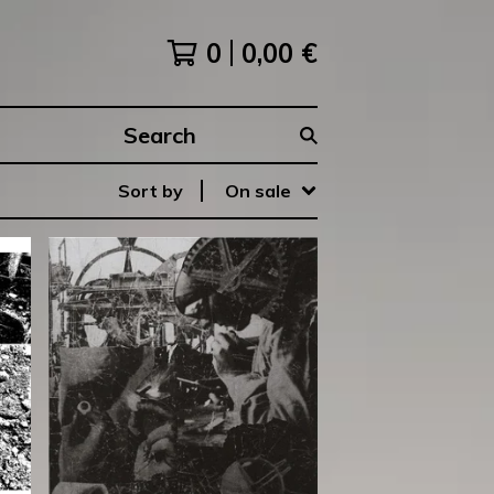
0
0,00
€
Search
products
Sort by
On sale