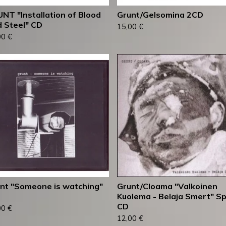
NT "Installation of Blood
Grunt/Gelsomina 2CD
 Steel" CD
15,00
€
00
€
nt "Someone is watching"
Grunt/Cloama "Valkoinen
Kuolema - Belaja Smert" Spl
CD
00
€
12,00
€