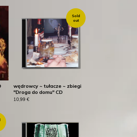
Sold
out
D
wędrowcy ~ tułacze ~ zbiegi
"Droga do domu" CD
10,99
€
d