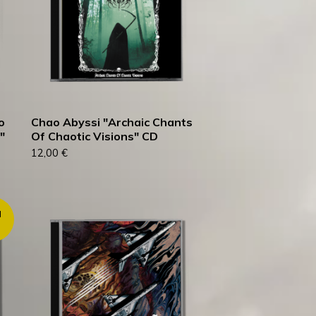
o
Chao Abyssi "Archaic Chants
"
Of Chaotic Visions" CD
12,00
€
d