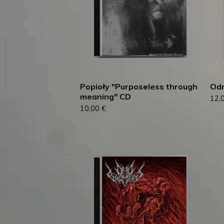
Popioły "Purposeless through
Odr
meaning" CD
12,
10,00
€