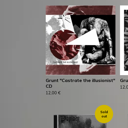
Grunt "Castrate the illusionist"
Gru
CD
12,
12,00
€
Sold
out