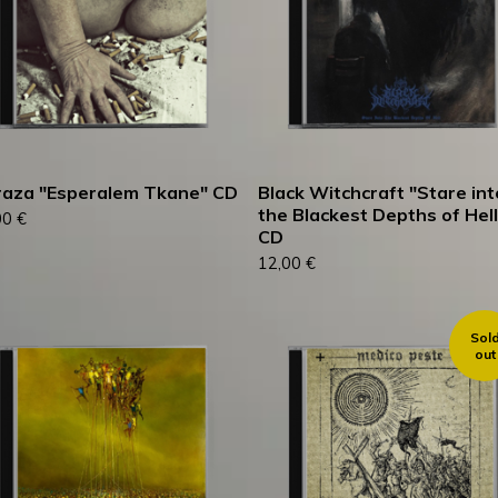
aza "Esperalem Tkane" CD
Black Witchcraft "Stare int
the Blackest Depths of Hell
00
€
CD
12,00
€
Sol
out