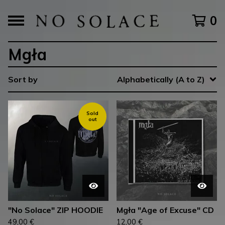
0
Mgła
Sort by
Alphabetically (A to Z)
Sold
out
"No Solace" ZIP HOODIE
Mgła "Age of Excuse" CD
49,00
€
12,00
€