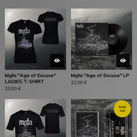
Mgła "Age of Excuse"
Mgła "Age of Excuse" LP
LADIES T-SHIRT
22,00
€
20,00
€
Sold
out