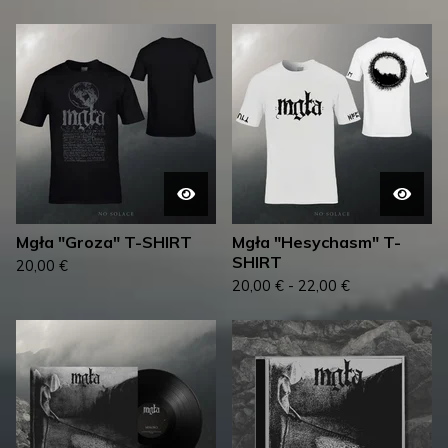
Mgła "Groza" T-SHIRT
Mgła "Hesychasm" T-
SHIRT
20,00
€
20,00
€
-
22,00
€