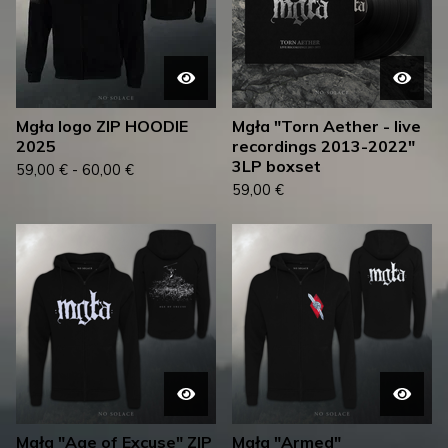
Mgła logo ZIP HOODIE
Mgła "Torn Aether - live
2025
recordings 2013-2022"
3LP boxset
59,00
€
-
60,00
€
59,00
€
Mgła "Age of Excuse" ZIP
Mgła "Armed"