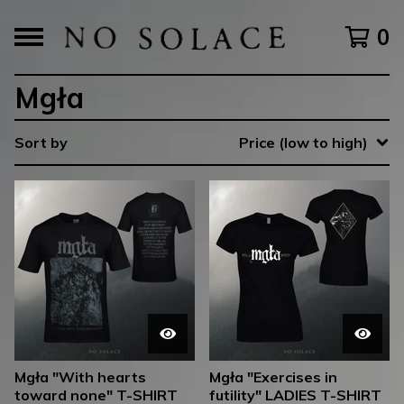
0
Mgła
Sort by
Price (low to high)
Mgła "With hearts
Mgła "Exercises in
toward none" T-SHIRT
futility" LADIES T-SHIRT