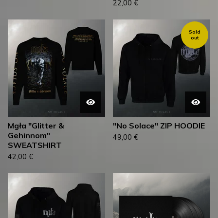
22,00
€
Sold
out
Mgła "Glitter &
"No Solace" ZIP HOODIE
Gehinnom"
49,00
€
SWEATSHIRT
42,00
€